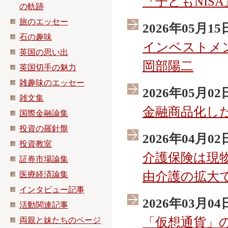
『子どもNIS
の軌跡
旅のエッセー
2026年05月15
石の趣味
インベストメ
英国の思い出
岡部陽二
英国切手の魅力
雑趣味のエッセー
2026年05月02
雑文集
金融商品化し
国際金融論集
投資の羅針盤
2026年04月02
投資教室
介護保険は現
証券市場論集
由介護の拡大
医療経済論集
インタビュー記事
2026年03月04
活動関連記事
「仮想通貨」
両親と妹たちのページ