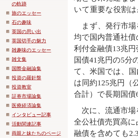
の軌跡
いて重要な役割は
旅のエッセー
石の趣味
まず、発行市場を
英国の思い出
均で国内普通社債
英国切手の魅力
利付金融債13兆
雑趣味のエッセー
国債41兆円の5
雑文集
国際金融論集
て、米国では、国
投資の羅針盤
は同約125兆円（
投資教室
合計）で長期国債
証券市場論集
医療経済論集
次に、流通市場
インタビュー記事
全公社債売買高に占
活動関連記事
融債を含めても2
両親と妹たちのページ