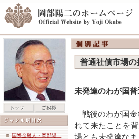
普通社債市場の
未発達のわが国普
戦後のわが国金
れて来たことを背
国際金融人・岡部陽二
場とも未発達なま