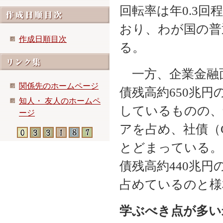
回転率は年0.3
おり、わが国の普
作成日順目次
る。
一方、企業金融
関係先のホームページ
債残高約650兆
知人・ 友人のホームペ
しているものの、
ージ
アを占め、社債（
とどまっている。
債残高約440兆円
占めているのと様
学ぶべき点が多い