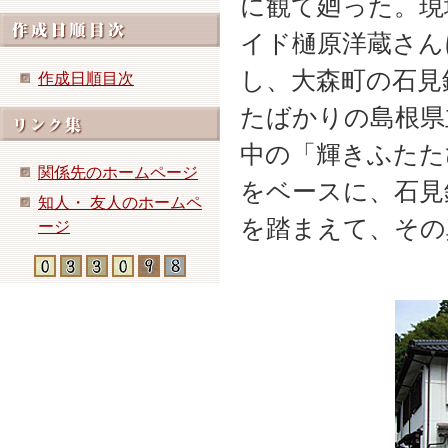
に観て廻った。現
イド樋原洋蔵さん
し、大森町の石見
作成日順目次
たばかりの島根県
中の「輝きふたた
関係先のホームページ
をベースに、石見
知人・ 友人のホームペ
を踏まえて、その
ージ