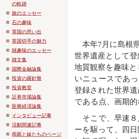
の軌跡
旅のエッセー
石の趣味
英国の思い出
英国切手の魅力
本年7月に島根県
雑趣味のエッセー
世界遺産として登
雑文集
地質観察を趣味と
国際金融論集
いニュースであっ
投資の羅針盤
投資教室
登録された世界遺
証券市場論集
である点、画期的
医療経済論集
インタビュー記事
そこで、早速８
活動関連記事
ーを駆って、四日
両親と妹たちのページ