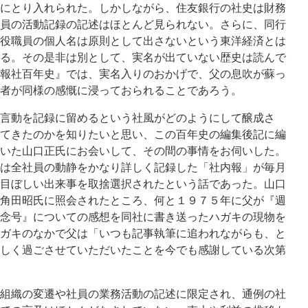
にとり入れられた。しかしながら、住友銀行の社史は財務
員の活動記録の記述はほとんど見られない。さらに、同行
役職員の個人名は原則として出さないという東洋経済とは
る。その是非は別として、実名が出ていない歴史は読んで
報社百年史』では、実名入りのおかげで、父の息吹が蘇っ
者が同様の感慨に浸っておられることであろう。
言動を記録に留めるという社風がどのようにして醸成さ
てきたのかを知りたいと思い、この百年史の編集後記に編
いた山口正氏にお会いして、その間の事情をお伺いした。
は全社員の動静をかなり詳しく記録した「社内報」が毎月
目ぼしい出来事を取捨選択されたという話であった。山口
角田昭氏に照会されたところ、何と１９７５年に父が『週
念号』についての感想を同社に書き送ったハガキの現物を
ガキのなかで父は「いつも記事執筆に追われながらも、と
しく過ごさせていただいたことを今でも感謝している次第
組織の変遷や社員の業務活動の記述に限定され、通例の社