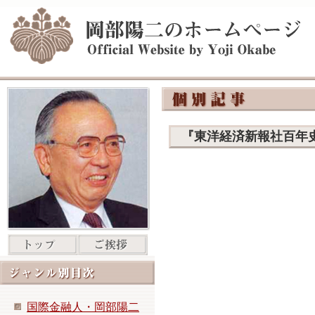
『東洋経済新報社百年
国際金融人・岡部陽二