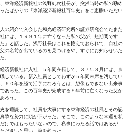
、東洋経済新報社の浅野純次社長が、突然当時の私の勤め
ったばかりの『東洋経済新報社百年史』をご恵贈いただい
人の紹介で入会した和光経済研究所の証券研究会でたまた
社には、１９９１年に亡くなった私の父が、短期間です
た」と話した。浅野社長はこれを憶えておられて、自社の
父の名前が出ているのを見つけるや、すぐにお知らせいた
た。
経済新報社に入社、５年間在籍して、３７年３月には、京
職している。新入社員としてわずか５年間末席を汚してい
、６０年を経て活字になろうとは、想像もできない出来事
であった。この百年史が完成する５年前に亡くなった父が
あろう。
史を通読して、社員を大事にする東洋経済の社風とその記
真摯な努力に頭が下がった。そこで、このような幸運を私
だけではもったいないので、私事にわたる話ではあるが、
ただきいと思い、筆を執った。