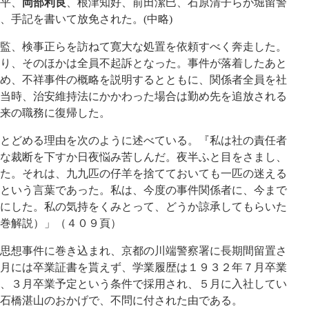
平、
岡部利良
、根津知好、前田潔巳、石原清子らが堀留警
、手記を書いて放免された。(中略)
監、検事正らを訪ねて寛大な処置を依頼すべく奔走した。
り、そのほかは全員不起訴となった。事件が落着したあと
め、不祥事件の概略を説明するとともに、関係者全員を社
当時、治安維持法にかかわった場合は勤め先を追放される
従来の職務に復帰した。
とどめる理由を次のように述べている。『私は社の責任者
な裁断を下すか日夜悩み苦しんだ。夜半ふと目をさまし、
た。それは、九九匹の仔羊を捨てておいても一匹の迷える
という言葉であった。私は、今度の事件関係者に、今まで
にした。私の気持をくみとって、どうか諒承してもらいた
巻解説）」（４０９頁）
思想事件に巻き込まれ、京都の川端警察署に長期間留置さ
月には卒業証書を貰えず、学業履歴は１９３２年７月卒業
、３月卒業予定という条件で採用され、５月に入社してい
石橋湛山のおかげで、不問に付された由である。