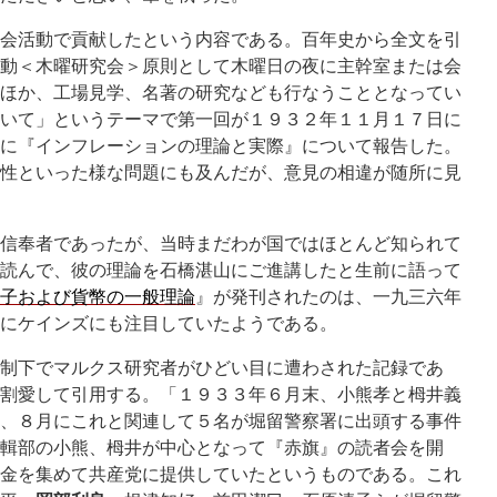
会活動で貢献したという内容である。百年史から全文を引
動＜木曜研究会＞原則として木曜日の夜に主幹室または会
ほか、工場見学、名著の研究なども行なうこととなってい
いて」というテーマで第一回が１９３２年１１月１７日に
に『インフレーションの理論と実際』について報告した。
性といった様な問題にも及んだが、意見の相違が随所に見
信奉者であったが、当時まだわが国ではほとんど知られて
読んで、彼の理論を石橋湛山にご進講したと生前に語って
子および貨幣の一般理論
』が発刊されたのは、一九三六年
にケインズにも注目していたようである。
制下でマルクス研究者がひどい目に遭わされた記録であ
割愛して引用する。「１９３３年６月末、小熊孝と栂井義
、８月にこれと関連して５名が堀留警察署に出頭する事件
輯部の小熊、栂井が中心となって『赤旗』の読者会を開
金を集めて共産党に提供していたというものである。これ