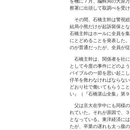
を機に７月、編輯局の大原万
察署に出頭して取調べを受け
その間、石橋主幹は警視総
結局小熊だけが起訴留保とな
石橋主幹はホールに全員を集
にとどめることを発表した。
のが普通だったが、全員が
石橋主幹は、関係者を社に
として今度の事件にどのよう
バイブルの一節を思い起こし
仔羊を救わなければならない
どおり社で働いてもらうこと
い』（『石橋湛山全集』第９
父は京大在学中にも同様の
れていた。それが原因で、３
となっている。東洋経済には
たが、卒業の遅れも太っ腹の