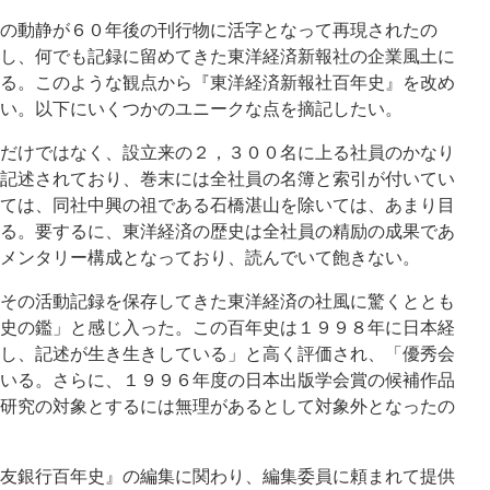
の動静が６０年後の刊行物に活字となって再現されたの
し、何でも記録に留めてきた東洋経済新報社の企業風土に
る。このような観点から『東洋経済新報社百年史』を改め
い。以下にいくつかのユニークな点を摘記したい。
だけではなく、設立来の２，３００名に上る社員のかなり
記述されており、巻末には全社員の名簿と索引が付いてい
ては、同社中興の祖である石橋湛山を除いては、あまり目
る。要するに、東洋経済の歴史は全社員の精励の成果であ
メンタリー構成となっており、読んでいて飽きない。
その活動記録を保存してきた東洋経済の社風に驚くととも
史の鑑」と感じ入った。この百年史は１９９８年に日本経
し、記述が生き生きしている」と高く評価され、「優秀会
いる。さらに、１９９６年度の日本出版学会賞の候補作品
研究の対象とするには無理があるとして対象外となったの
友銀行百年史』の編集に関わり、編集委員に頼まれて提供