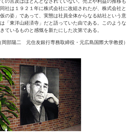
ての言及はほとんどなされていない。売上や利益の推移も
同社は１９２１年に株式会社に改組されたが、株式会社と
仮の姿」であって、実態は社員全体からなる結社という意
は「東洋山経済寺」だと語っていた由である。このような
きているものと感慨を新たにした次第である。
（岡部陽二 元住友銀行専務取締役・元広島国際大学教授）