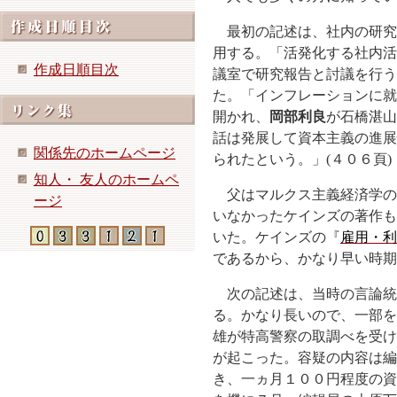
最初の記述は、社内の研究
用する。「活発化する社内活
作成日順目次
議室で研究報告と討議を行う
た。「インフレーションに就
開かれ、
岡部利良
が石橋湛山
話は発展して資本主義の進展
関係先のホームページ
られたという。」(４０６頁)
知人・ 友人のホームペ
父はマルクス主義経済学の
ージ
いなかったケインズの著作も
いた。ケインズの『
雇用・利
であるから、かなり早い時期
次の記述は、当時の言論統
る。かなり長いので、一部を
雄が特高警察の取調べを受け
が起こった。容疑の内容は編
き、一ヵ月１００円程度の資