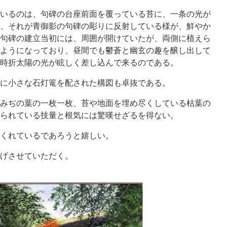
いるのは、句碑の台座前面を覆っている苔に、一条の光が
、それが青御影の句碑の彫りに反射している様が、鮮やか
句碑の建立当初には、周囲が開けていたが、両側に植えら
ようになっており、昼間でも鬱蒼と幽玄の趣を醸し出して
時折太陽の光が眩しく差し込んで来るのである。
に小さな石灯篭を配された構図も卓抜である。
みぢの葉の一枚一枚、苔や地面を埋め尽くしている枯葉の
られている技量と根気には驚嘆せざるを得ない。
くれているであろうと嬉しい。
げさせていただく。