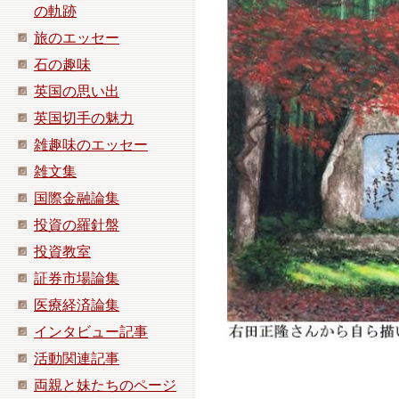
の軌跡
旅のエッセー
石の趣味
英国の思い出
英国切手の魅力
雑趣味のエッセー
雑文集
国際金融論集
投資の羅針盤
投資教室
証券市場論集
医療経済論集
インタビュー記事
活動関連記事
両親と妹たちのページ