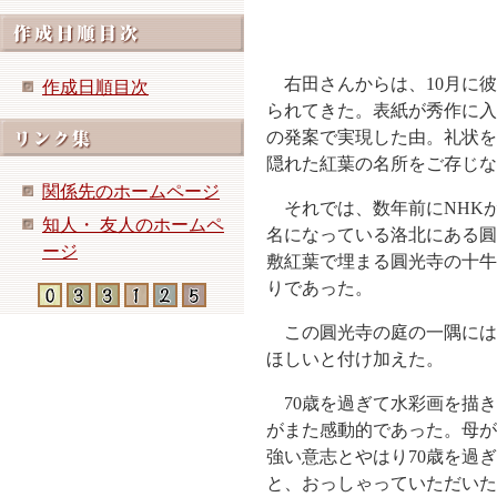
右田さんからは、10月に彼
作成日順目次
られてきた。表紙が秀作に入
の発案で実現した由。礼状を
隠れた紅葉の名所をご存じな
関係先のホームページ
それでは、数年前にNHKが
知人・ 友人のホームペ
名になっている洛北にある圓
ージ
敷紅葉で埋まる圓光寺の十牛
りであった。
この圓光寺の庭の一隅には2
ほしいと付け加えた。
70歳を過ぎて水彩画を描き
がまた感動的であった。母が
強い意志とやはり70歳を過
と、おっしゃっていただいた