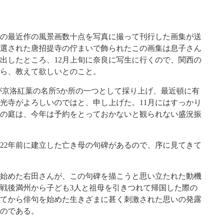
の最近作の風景画数十点を写真に撮って刊行した画集が送
選された唐招提寺の佇まいで飾られたこの画集は息子さん
出したところ、12月上旬に奈良に写生に行くので、関西の
ら、教えて欲しいとのこと。
京洛紅葉の名所5か所の一つとして採り上げ、最近頓に有
光寺がよろしいのではと、申し上げた。11月にはすっかり
の庭は、今年は予約をとっておかないと観られない盛況振
2年前に建立した亡き母の句碑があるので、序に見てきて
始めた右田さんが、この句碑を描こうと思い立たれた動機
戦後満州から子ども3人と祖母を引きつれて帰国した際の
ぎてから俳句を始めた生きざまに甚く刺激された思いの発露
のである。