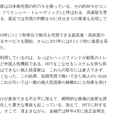
は日本株売買の約75％を握っている。その約80％がコン
イ・フリケンシー・トレーディング) と呼ばれる、高速取引専
る。最近では売買の判断をAIに任せきりの業者も出現して
010年に1ミリ秒単位で株式を売買できる超高速・高頻度の
サービスを開始、さらに2015年には0.5ミリ秒に速度を高
た。
利用しているのは、もっぱらヘッジファンドが顧客のトレ
ど外国人投機筋である。HFTをこなせるシステムを持ち得
はできない個人投資家は、これらの取引には参入できず、
くなった。この結果、短期売買で稼いできた個人のいわゆ
これが引いては一般の個人投資家の株離れにも拍車を掛け
けが参加できる不公平に加えて、瞬間的な株価の急変を誘
生した重大な事故も起こっている。加えて、HFTに対する
。そこで、遅まきながら、金融庁は昨年4月に改正金商法