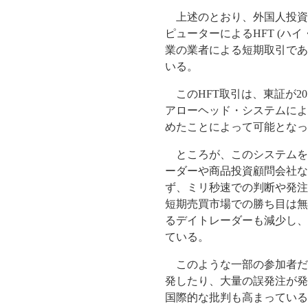
上述のとおり、外国人投資家
ピューターによるHFT (ハ
業の業者による短期取引であ
いる。
このHFT取引は、東証が2
アローヘッド・システムによる
めたことによって可能となっ
ところが、このシステムを
ーダーや商品投資顧問会社な
ず、ミリ秒速での判断や発注
短期売買市場での勝ち目は無
るデイトレーダーも減少し、
ている。
このような一部の参加者だ
発したり、大量の誤発注が発
国際的な批判も高まっている