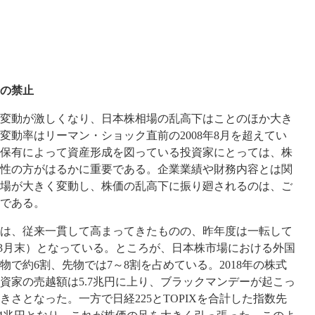
の禁止
変動が激しくなり、日本株相場の乱高下はことのほか大き
月の変動率はリーマン・ショック直前の2008年8月を超えてい
保有によって資産形成を図っている投資家にとっては、株
性の方がはるかに重要である。企業業績や財務内容とは関
場が大きく変動し、株価の乱高下に振り廻されるのは、ご
である。
は、従来一貫して高まってきたものの、昨年度は一転して
19年3月末）となっている。ところが、日本株市場における外国
で約6割、先物では7～8割を占めている。2018年の株式
資家の売越額は5.7兆円に上り、ブラックマンデーが起こっ
大きさとなった。一方で日経225とTOPIXを合計した指数先