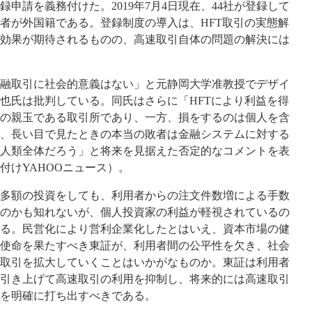
申請を義務付けた。2019年7月4日現在、44社が登録して
者が外国籍である。登録制度の導入は、HFT取引の実態解
効果が期待されるものの、高速取引自体の問題の解決には
融取引に社会的意義はない」と元静岡大学准教授でデザイ
也氏は批判している。同氏はさらに「HFTにより利益を得
の親玉である取引所であり、一方、損をするのは個人を含
、長い目で見たときの本当の敗者は金融システムに対する
人類全体だろう」と将来を見据えた否定的なコメントを表
8日付けYAHOOニュース）。
多額の投資をしても、利用者からの注文件数増による手数
のかも知れないが、個人投資家の利益が軽視されているの
る。民営化により営利企業化したとはいえ、資本市場の健
使命を果たすべき東証が、利用者間の公平性を欠き、社会
取引を拡大していくことはいかがなものか。東証は利用者
引き上げて高速取引の利用を抑制し、将来的には高速取引
を明確に打ち出すべきである。