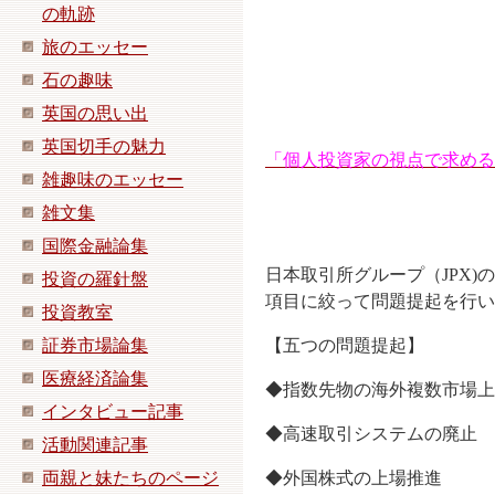
の軌跡
旅のエッセー
石の趣味
英国の思い出
英国切手の魅力
「個人投資家の視点で求める
雑趣味のエッセー
雑文集
国際金融論集
日本取引所グループ（JPX
投資の羅針盤
項目に絞って問題提起を行い
投資教室
証券市場論集
【五つの問題提起】
医療経済論集
◆指数先物の海外複数市場上
インタビュー記事
◆高速取引システムの廃止
活動関連記事
両親と妹たちのページ
◆外国株式の上場推進