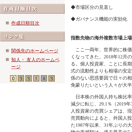
◆市場区分の見直し
◆ガバナンス機能の実効化
作成日順目次
指数先物の海外複数市場上場
ここ一両年、世界的に株価
関係先のホームページ
くなってきた。2018年12
知人・ 友人のホームペ
る。個人投資家、ことに長期
ージ
式の流動性よりも相場の安定
係のない思惑要因で日々の相
免蒙りたいという人々が大半
日本株の外国人持ち株比率
減少に転じ、29.1％（20
人投資家の売買シェアは、現物
売買動向によると、外国人投
た1987年以来、31年ぶりの