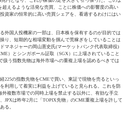
.4兆円となり、これが株価の足を大きく引っ張った。このよ
を超えるような活発な売買、ことに株価への影響度の高い
投資家の恒常的に高い売買シェアを、看過するわけにはい
る外国人投機家の一部は、日本株を保有するのが目的では
操り、短期的な相場変動を掴んで荒稼ぎをしていることは
ドマネジャーの岡山憲史氏(マーケットバンク代表取締役)
CME）とシンガポール証取（SGX）に上場されていること
証で扱う指数先物は海外市場への重複上場を認めるべきでは
225の指数先物をCMEで買い、東証で現物を売るといっ
を利用して着実に利益を上げていると見られる。これを防
の海外複数市場での同時上場を禁止する以外に、有効な手立
JPXは昨年2月に「TOPIX先物」のCME重複上場を許して
ある。