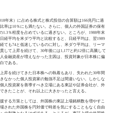
2018年末）に占める株式と株式投信の合算額は166兆円に過
比率は10％にも満たない。さらに、個人の外国証券の保有
の1.3％程度を占めているに過ぎない。ところが、1988年末
て、日経平均を米ダウ平均と比較すると、日経平均は、翌1989
を経ても74と低迷しているのに対し、米ダウ平均は、リーマ
して上昇を続けて、30年後には1,177と約12倍に高騰して
人金融資産が増えなかった主因は、投資対象が日本株に偏
白である。
て上昇を続けてきた日本株への執着もあり、失われた30年間
きなかった個人投資家の勉強不足は間違いない。しかしな
個人投資家を善導すべき立場にある東証や証券会社が、外
できたことが、それ以上に大きかったと言える。
援する方策としては、外国株の東証上場銘柄数を増やすこ
場された外国株を円対価で時差を気にすることもなく自由