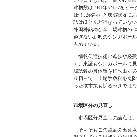
に売買できれば、個人投資家
銘柄数は1991年の127を
1部は2銘柄）と壊滅状況に
誘はほとんど行なっていない
外国株銘柄が全上場銘柄の2
過ぎない新興のシンガポール証
占めている。
情報伝達技術の進歩や経費
く、東証もシンガポールに見
場誘致の具体策を打ち出す必
り切って、上場手数料を免除
った抜本策も採るべきではな
市場区分の見直し
市場区分見直しの論点は、
そもそもこの議論の出発点