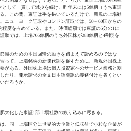
への刺激となるはずである。ところが、東証上場の外国株
ピークとして一貫して減少を続け、昨年末には5銘柄（うち東証
ある。この間、東証は手を拱いているだけで、新規の上場勧
。ニューヨーク証取やロンドン証取では、50～60国からの
割程度を占めている。また、時価総額では東証の5分の1に
取では、上場766銘柄のうち外国株が288銘柄と4割弱を
節減のための本国回帰の動きを踏まえて諦めるのではな
習って、上場銘柄の新陳代謝を促すために、新規外国株上
要がある。外国株上場は個人投資家へのサービス業務と割
したり、開示請求の全文日本語翻訳の義務付けを省くとい
いだろうか。
肥大化した東証1部上場社数の絞り込みに尽きる。
は、同一上場区分に世界的大企業と低収益で小粒な企業が