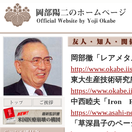
岡部徹「レアメタ
http://www.okabe.iis
東大生産技術研究
https://www.okabe.ii
中西睦夫「Iron 
https://www.asahi-n
「草深昌子のペー