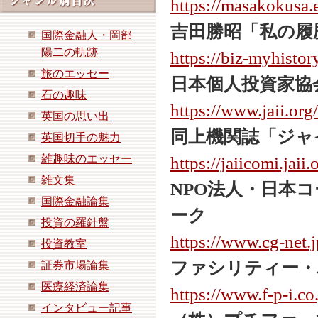
https://masakokusa.
吉田勝昭「私の履
国際金融人・岡部
陽二の軌跡
https://biz-myhistor
旅のエッセー
日本個人投資家協
石の趣味
https://www.jaii.org/
英国の思い出
同上機関誌「ジャ
英国切手の魅力
雑趣味のエッセー
https://jaiicomi.jaii.
雑文集
NPO法人・日本
国際金融論集
ーク
投資の羅針盤
https://www.cg-net.j
投資教室
ファシリティー・
証券市場論集
医療経済論集
https://www.f-p-i.co
インタビュー記事