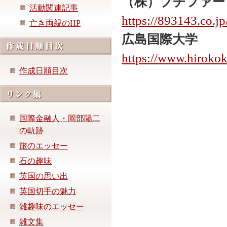
（株）プチファー
活動関連記事
https://893143.co.jp
亡き両親のHP
広島国際大学
https://www.hirokok
作成日順目次
国際金融人・岡部陽二
の軌跡
旅のエッセー
石の趣味
英国の思い出
英国切手の魅力
雑趣味のエッセー
雑文集