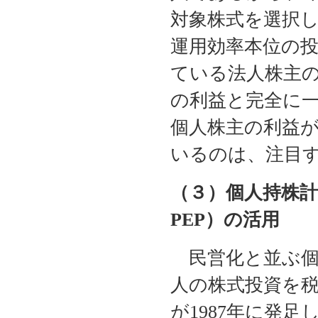
対象株式を選択
運用効率本位の
ている法人株主
の利益と完全に
個人株主の利益
いるのは、注目
（３）個人持株計画（P
PEP）の活用
民営化と並ぶ個
人の株式投資を税
が1987年に発