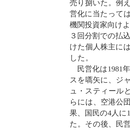
売り捌いた。例
営化に当たって
機関投資家向け
３回分割での払
けた個人株主に
した。
民営化は1981
スを嚆矢に、ジ
ュ・スティールと
らには、空港公
果、国民の4人に
た。その後、民