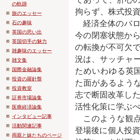
の軌跡
拘らず、株式投
旅のエッセー
経済全体のバロ
石の趣味
英国の思い出
今の閉塞状態か
英国切手の魅力
の転換が不可欠
雑趣味のエッセー
況は、サッチャ
雑文集
ためいわゆる英
国際金融論集
投資の羅針盤
た面があるよう
投資教室
志で断固改革し
証券市場論集
活性化策に学ぶ
医療経済論集
インタビュー記事
このような観点
活動関連記事
登場後に個人投
両親と妹たちのページ