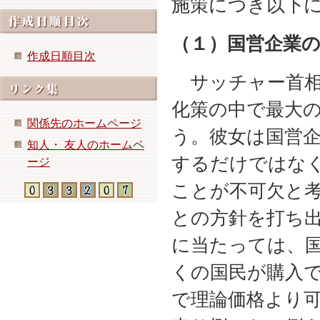
施策につき以下
（１）国営企業
作成日順目次
サッチャー首相
化策の中で最大
関係先のホームページ
う。彼女は国営
知人・ 友人のホームペ
するだけではな
ージ
ことが不可欠と
との方針を打ち
に当たっては、
くの国民が購入
で理論価格より