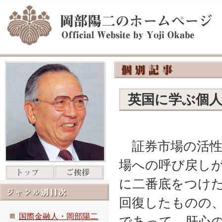
英国に学ぶ個
証券市場の活性
場への呼び戻し
に二番底をつけた
回復したものの
国際金融人・岡部陽二
であって、肝心