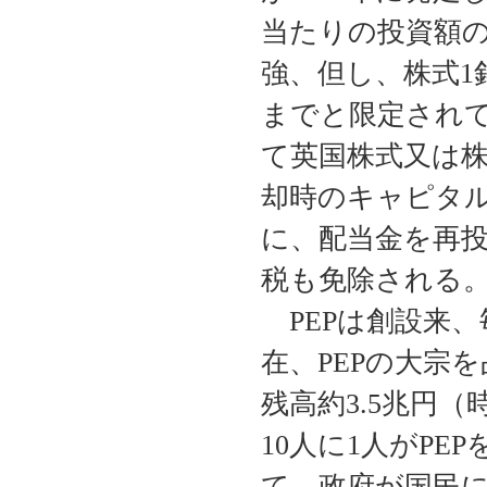
当たりの投資額の
強、但し、株式1
までと限定され
て英国株式又は
却時のキャピタ
に、配当金を再
税も免除される
PEPは創設来、
在、PEPの大宗
残高約3.5兆円（
10人に1人がP
て、政府が国民