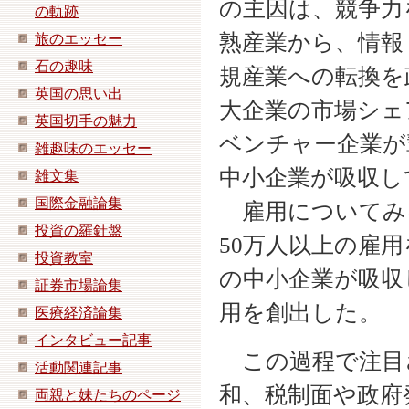
の主因は、競争力
の軌跡
熟産業から、情報
旅のエッセー
石の趣味
規産業への転換を
英国の思い出
大企業の市場シェ
英国切手の魅力
ベンチャー企業が
雑趣味のエッセー
中小企業が吸収し
雑文集
国際金融論集
雇用についてみ
投資の羅針盤
50万人以上の雇
投資教室
の中小企業が吸収し
証券市場論集
用を創出した。
医療経済論集
インタビュー記事
この過程で注目
活動関連記事
和、税制面や政府
両親と妹たちのページ