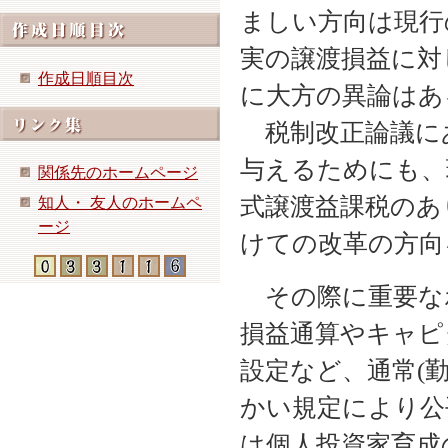
ましい方向は現行
実の譲渡損益に対
作成日順目次
に大方の異論はあ
税制改正論議に
与えるためにも、
関係先のホームページ
式譲渡益課税のあ
知人・ 友人のホームペ
ージ
けての改革の方向
その際に重要な
損益通算やキャピ
設定など、通常(
かい規定により公
は個人投資家育成