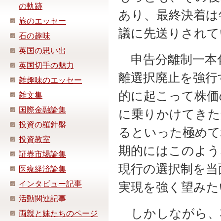
の軌跡
あり、最終決着は
旅のエッセー
議に先送りされて
石の趣味
英国の思い出
申告分離制一本
英国切手の魅力
離選択廃止を強行
雑趣味のエッセー
的に起こって株価
雑文集
国際金融論集
に乗りかけてきた
投資の羅針盤
るといった極めて
投資教室
期的にはこのよう
証券市場論集
現行の選択制を当
医療経済論集
インタビュー記事
実現を強く望みた
活動関連記事
しかしながら、
両親と妹たちのページ