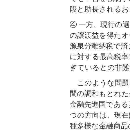
段と助長されるお
④ 一方、現行の
の譲渡益を得たオ
源泉分離納税で済
に対する最高税率
ぎているとの非難
このような問題
間の調和もとれた
金融先進国である
つの方向は、現在
種多様な金融商品