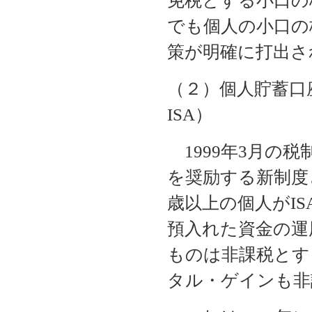
免税とする小口の
でも個人の小口の
策が明確に打出さ
（２）個人貯蓄口座（In
ISA）
1999年3月の
を奨励する新制度と
歳以上の個人がI
預入れた資金の運
ものは非課税とす
タル・ゲインも非