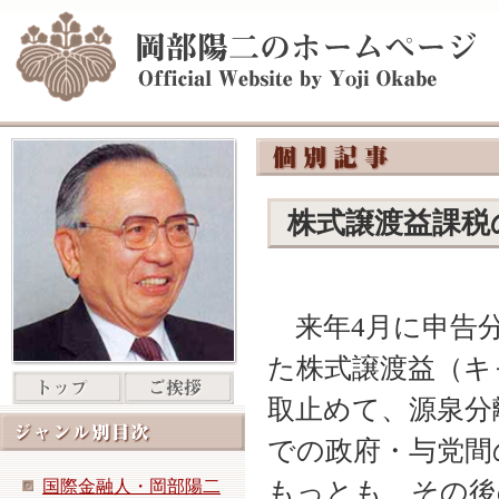
株式譲渡益課税
来年4月に申告
た株式譲渡益（キ
取止めて、源泉分
での政府・与党間
国際金融人・岡部陽二
もっとも、その後