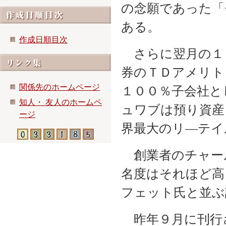
の念願であった「
ある。
作成日順目次
さらに翌月の１
券のＴＤアメリト
関係先のホームページ
１００％子会社と
知人・ 友人のホームペ
ュワブは預り資産
ージ
界最大のリ―テイ
創業者のチャー
名度はそれほど高
フェット氏と並ぶ
昨年９月に刊行