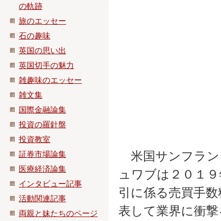
の軌跡
旅のエッセー
石の趣味
英国の思い出
英国切手の魅力
雑趣味のエッセー
雑文集
国際金融論集
投資の羅針盤
投資教室
米国サンフラン
証券市場論集
医療経済論集
ュワブは２０１９
インタビュー記事
引に係る売買手数
活動関連記事
表して業界に衝撃
両親と妹たちのページ