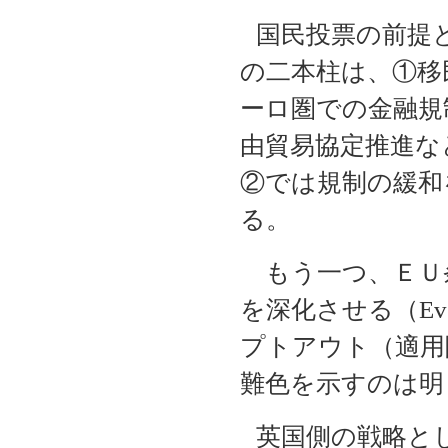
国民投票の前提
の二本柱は、①移
ーロ圏での金融規
由貿易協定推進な
②では規制の緩和
る。
もう一つ、ＥＵ
を深化させる（
Ev
プトアウト（適用
難色を示すのは明
英国側の戦略と