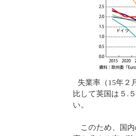
失業率（
15
年２
比して英国は５
.
い。
このため、国内