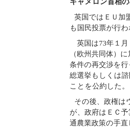
キャメロン首相の
英国ではＥＵ加
も国民投票が行わ
英国は
73
年１月
（欧州共同体）に
条件の再交渉を行
総選挙もしくは諮
ことを公約した。
その後、政権は
が、政府はＥＣ予
通農業政策の手直