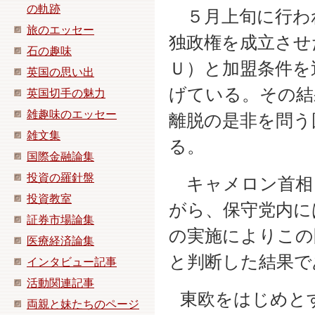
の軌跡
５月上旬に行わ
旅のエッセー
独政権を成立させ
石の趣味
Ｕ）と加盟条件を
英国の思い出
げている。その結
英国切手の魅力
雑趣味のエッセー
離脱の是非を問う
雑文集
る。
国際金融論集
投資の羅針盤
キャメロン首相
投資教室
がら、保守党内に
証券市場論集
の実施によりこの
医療経済論集
と判断した結果で
インタビュー記事
活動関連記事
東欧をはじめと
両親と妹たちのページ