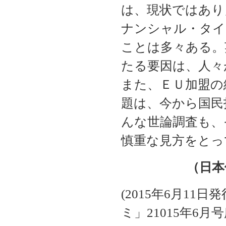
は、現状ではあり
ナンシャル・タイ
ことは多々ある。
たる要因は、人々
また、ＥＵ加盟の
題は、今から国民
んな世論調査も、
慎重な見方をとっ
（日本
(2015
年
6
月
11
日発
ミ」
21015
年
6
月号