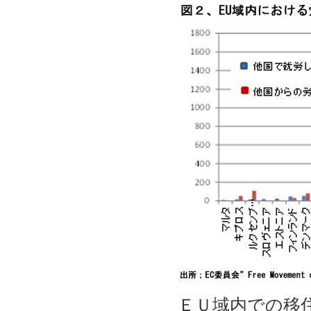
ＥＵ域内での移