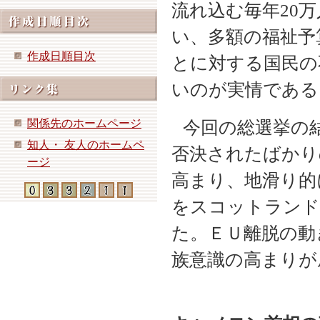
流れ込む毎年
20
万
い、多額の福祉予
作成日順目次
とに対する国民の
いのが実情である
関係先のホームページ
今回の総選挙の
知人・ 友人のホームペ
否決されたばかり
ージ
高まり、地滑り的
をスコットランド
た。ＥＵ離脱の動
族意識の高まりが