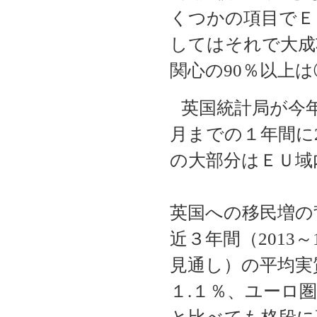
くつかの項目でＥ
してはそれで大成
関心の
90
％以上は
英国統計局が今
月までの１年間に
の大部分はＥＵ域
英国への移民増の
近３年間（
2013
～
見通し）の平均実
１
.
１％、ユーロ圏