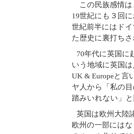
この民族感情は
19
世紀にも３回に
世紀前半にはドイ
た歴史に裏打ちさ
70
年代に英国に
いう地域に英国は
UK & Europe
と言
ヤ人から「私の目
踏みいれない」と
英国は欧州大陸
欧州の一部にはな