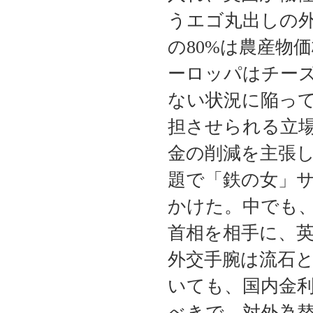
うエゴ丸出しの外
の80%は農産物
ーロッパはチー
ない状況に陥っ
担させられる立
金の削減を主張
題で「鉄の女」
かけた。中でも
首相を相手に、英
外交手腕は流石
いても、国内金
べきで、対外為