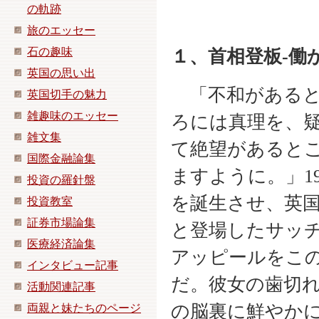
の軌跡
旅のエッセー
石の趣味
１、首相登板-働
英国の思い出
「不和があると
英国切手の魅力
雑趣味のエッセー
ろには真理を、
雑文集
て絶望があると
国際金融論集
ますように。」19
投資の羅針盤
を誕生させ、英
投資教室
証券市場論集
と登場したサッ
医療経済論集
アッピールをこ
インタビュー記事
だ。彼女の歯切
活動関連記事
の脳裏に鮮やか
両親と妹たちのページ