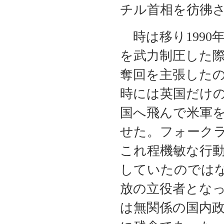
チル首相を彷彿
時は移り1990
を武力制圧した
奪回を主張した
時には英国だけ
国へ飛んで米軍
せた。フォーク
これ程機敏な行
していたのでは
放の立役者とな
は無関係の国内