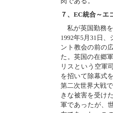
肉である。
７、EC統合～エ
私が英国勤務を
1992年5月31
ント教会の前の
た。英国の在郷
リスという空軍
を招いて除幕式
第二次世界大戦
きな被害を受け
軍であったが、