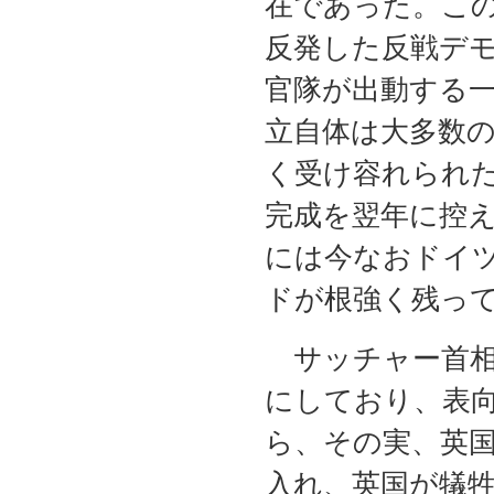
在であった。こ
反発した反戦デ
官隊が出動する
立自体は大多数
く受け容れられた
完成を翌年に控
には今なおドイ
ドが根強く残っ
サッチャー首相
にしており、表向
ら、その実、英
入れ、英国が犠