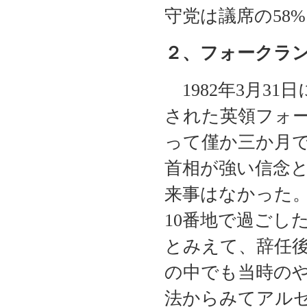
守党は議席の5
２、フォークラン
1982年3月3
された英領フォ
って僅か三か月
首相が強い信念
来事はなかった
10番地で過ごし
とみえて、辞任
の中でも当時の
法からみてアル