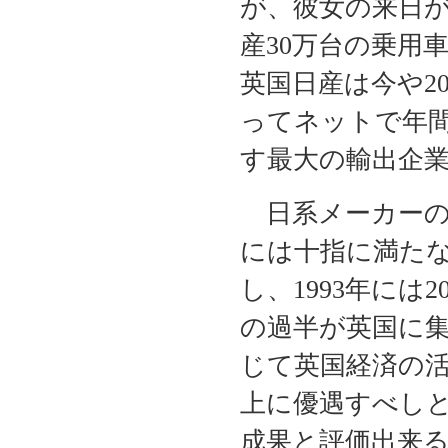
が、彼女の来日
産30万台の乗用
英国日産は今や2
ってネットで年間
す最大の輸出企
日系メーカーの
には十指に満たな
し、1993年には
の過半が英国に
じて英国経済の
上に優遇すべし
成果と評価出来