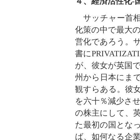
４、経済活性化-
サッチャー首相
化策の中で最大
営化であろう。
書にPRIVATI
が、彼女が英国
州から日本にま
観すらある。彼
を六十％減少さ
の株主にして、
た最初の国とな
ば、如何なる企