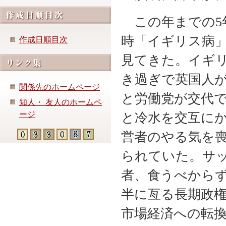
この年までの5
時「イギリス病
作成日順目次
見てきた。イギ
き過ぎで英国人
関係先のホームページ
と労働党が交代
知人・ 友人のホームペ
ージ
と冷水を交互に
営者のやる気を
られていた。サ
者、食うべからず
半に亙る長期政
市場経済への転