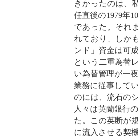
きかったのは、
任直後の1979
であった。それ
れており、しか
ンド」資金は可
という二重為替
い為替管理が一
業務に従事してい
のには、流石の
人々は英蘭銀行
た。この英断が
に流入させる契