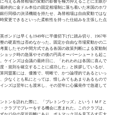
に与える為替相場の変動の影響を極力抑えることに主眼が
最終的に金ドル本位の固定相場制に落ち着いた米国のホワ
銀行同様の決済機能を持たせ、為替相場は自由変動ではな
時変更できるといった柔軟性を持った仕組みを主張した点
ンドは早くも1949年に平価切下げに踏み切り、1967年
整の硬直性は否めなかった。固定か自由な市場変動かの二
考案したその中間方式である各国の政策判断による変動制
ショック時の急落やその後の円高オーバーシュートも起こ
。ケインズは会議の最終日に、「われわれは各国に喜んで
度・規則を確立することに成功した」と挨拶しているが、
算同盟案には、優雅で、明晰で、かつ論理的であるといっ
、少なくとも私にとっては、惜しみてもあまりあるもので
インズは翌年にも渡米し、その翌年に心臓発作で急逝して
ントンを訪れた際に、「ブレトンウッズ」というＩＭＦと
・クラブでプレーをする機会に恵まれた。このクラブは、
ずか15分の至近距離にあり、ポトマック川を見下ろす広大