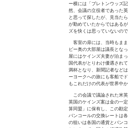
ー横には「ブレトンウッズ記
然、会議の立役者であった英
と思って探したが、見当たら
が勤めていたからではあるが
ズを快くは思っていないので
客室の扉には、当時もまま
ビー奥の大部屋は議長となっ
屋にはケインズ夫妻が泊まっ
国代表がとりわけ優遇されて
満杯となり、新聞記者などは
ーヨークへの旅にも客船でド
もこれだけの代表が世界中か
この会議で議論された米英
英国のケインズ案は金の一定
算同盟」に保有し、この勘定
バンコールの交換レートは各
の狙いは各国の通貨とバンコ