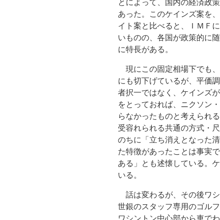
とによって、国内の経済政策
あった。このケインズ案を、
イト案と比べると、ＩＭＦに
いものの、各国が政策的に随
に特長がある。
現にこの固定相場下でも、英ポ
にも切下げているが、平価調
者択一ではなく、ケインズが
をとっておれば、ニクソン・
らなかったものと考えられる
受容れられる共通の方式・尺
のちに「立ち消えとなった清
た特徴があったことは事実で
ある」とも述懐している。ケ
いる。
話は変わるが、その後ワシ
世銀のスタッフ専用のゴルフ
ワシントン中心部から車でわ