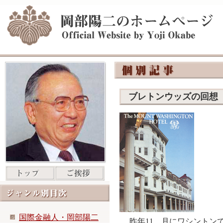
ブレトンウッズの回想
国際金融人・岡部陽二
昨年11 月にワシントンで