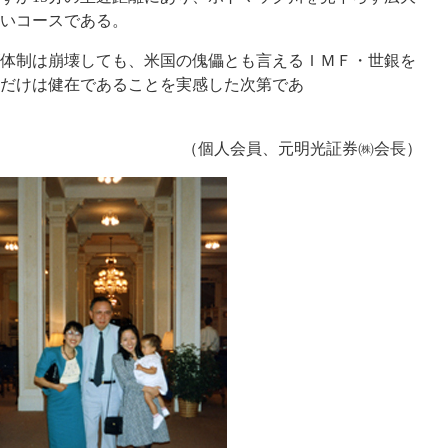
いコースである。
体制は崩壊しても、米国の傀儡とも言えるＩＭＦ・世銀を
だけは健在であることを実感した次第であ
（個人会員、元明光証券㈱会長）