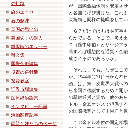
の軌跡
が「国際金融体制を安定させ
旅のエッセー
と各国に呼び掛けた。これよ
大統領も同様の提唱をしてい
石の趣味
英国の思い出
Ｇ７だけではもはや何事も
英国切手の魅力
らかである。そこで、考え出
Ｃ（露中印伯）とサウジアラ
雑趣味のエッセー
着すれば理想的な通貨・金融
雑文集
成されるのであろうか。
国際金融論集
それにしても、なぜここで
投資の羅針盤
か。1944年に7月1日から
投資教室
議」は、第二次世界大戦への
証券市場論集
ら米国に移譲するために開か
の基軸通貨と定め、他のあら
医療経済論集
ドル＝金35オンスで担保す
インタビュー記事
の国際機関としてＩＭＦと世
活動関連記事
この金ドル本位の固定相場制
両親と妹たちのページ