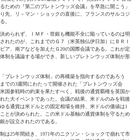
るための『第二のブレトンウッズ会議』を早急に開こう」
り先、リ－マン・ショックの直後に、フランスのサルコジ
る。
決められず、ＩＭＦ・世銀も機能不全に陥っているのは明
されたのが、これまでのＧ７（米英独仏伊日加）にＢＲＩ
ビア、南アなどを加えたＧ20の国際会議である。これが定
体制を議論する場ができ、新しいブレトンウッズ体制が形
「ブレトンウッズ体制」の再構築を指向するのであろう
22日までの3週間にわたって開催された「ブレトンウッズ会
米国参戦時の約束を果たすべく、戦後の通貨覇権を英国か
れた大イベントであった。会議の結果、米ドルのみを戦後
ゆる通貨は米ドルとの固定相場を維持、米ドルの価値は1
ることが決められた。この米ドル基軸の通貨体制を守るため
銀が設立されたのである。
は25年間続き、1971年のニクソン・ショックで崩れて市