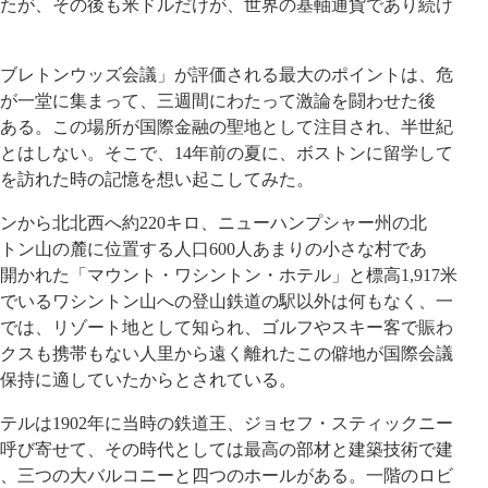
たが、その後も米ドルだけが、世界の基軸通貨であり続け
ブレトンウッズ会議」が評価される最大のポイントは、危
表が一堂に集まって、三週間にわたって激論を闘わせた後
ある。この場所が国際金融の聖地として注目され、半世紀
とはしない。そこで、14年前の夏に、ボストンに留学して
を訪れた時の記憶を想い起こしてみた。
から北北西へ約220キロ、ニューハンプシャー州の北
トン山の麓に位置する人口600人あまりの小さな村であ
開かれた「マウント・ワシントン・ホテル」と標高1,917米
でいるワシントン山への登山鉄道の駅以外は何もなく、一
では、リゾート地として知られ、ゴルフやスキー客で賑わ
ァックスも携帯もない人里から遠く離れたこの僻地が国際会議
保持に適していたからとされている。
ルは1902年に当時の鉄道王、ジョセフ・スティックニー
呼び寄せて、その時代としては最高の部材と建築技術で建
0室、三つの大バルコニーと四つのホールがある。一階のロビ