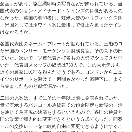
念室」があり、協定調印時の写真などが飾られている。当
国代表のジョン・メイナード・ケインズの肖像があるもの
なかった。英国の調印者は、駐米大使のハリファックス卿
、米国としてはホワイト案に最後まで修正を迫ったケイン
はなかろうか。
各国代表団のネーム・プレートが貼られている。三階のロ
た米国のヘンリー・モーゲンソン財務長官、その真下の部
ていた。次いで、ソ連代表と47名もの大勢でやってきた中
いた。代表団スタッフの総勢は730人で、この大ホテルも
近くの農家に民宿を頼んだそうである。ロンドンからニュ
イツのＵボートを避けて一週間もかかった戦時下に、よく
ら集まったものと感慨深かった。
二国の原案は、すでにその一年以上前に発表されていた。
量で表示するバンコール通貨建ての預金勘定を新設の「清
を通じて為替尻の決済をするというもので、各国の通貨と
国の政策で弾力的に変更できるという方式であった。同案
ールの交換レートを比較的自由に変更できるようにするこ