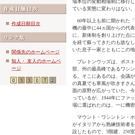
場本位の変動相場制に移行し
ている実態に変わりはない。
60年以上も前に開かれた「
作成日順目次
機の最中に44ヵ国からの代
に、新体制を創り上げた点に
を経て蘇ってきたのも故なし
いた息子一家とともにこの地
関係先のホームページ
知人・ 友人のホームペ
ブレトンウッズは、ボストン
ージ
部、州の最高峰であるワシン
る。そこにあるのは、会議が
の真夏でも寒風が吹きすさん
面の原野が広がっていた。今
っているが、1944年にフ
場に選ばれたのは、一に機密
マウント・ワシントン・ホテ
がイタリアから熟練技術者を
設したもので、5階建、25