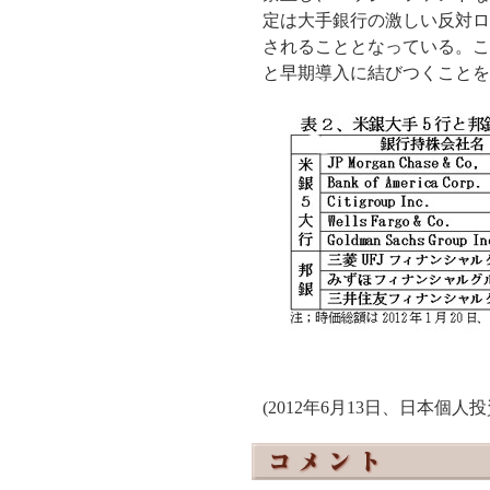
定は大手銀行の激しい反対ロ
されることとなっている。こ
と早期導入に結びつくことを
(2012年
6
月
13
日、日本個人投