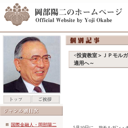
<投資教室＞ＪＰモル
適用へ～
国際金融人・岡部陽二
5月10日に、JPモルガン・