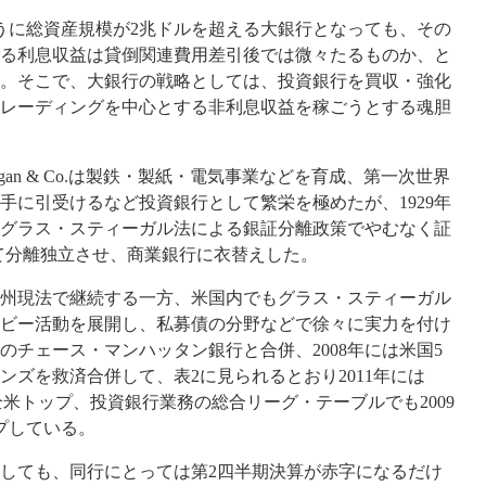
に総資産規模が2兆ドルを超える大銀行となっても、その
る利息収益は貸倒関連費用差引後では微々たるものか、と
。そこで、大銀行の戦略としては、投資銀行を買収・強化
レーディングを中心とする非利息収益を稼ごうとする魂胆
rgan & Co.は製鉄・製紙・電気事業などを育成、第一次世界
手に引受けるなど投資銀行として繁栄を極めたが、1929年
グラス・スティーガル法による銀証分離政策でやむなく証
eyとして分離独立させ、商業銀行に衣替えした。
州現法で継続する一方、米国内でもグラス・スティーガル
ビー活動を展開し、私募債の分野などで徐々に実力を付け
銀のチェース・マンハッタン銀行と合併、2008年には米国5
ンズを救済合併して、表2に見られるとおり2011年には
全米トップ、投資銀行業務の総合リーグ・テーブルでも2009
プしている。
しても、同行にとっては第
2
四半期決算が赤字になるだけ