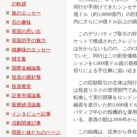
の軌跡
同行が手掛けてきたシンセテ
旅のエッセー
億ドル（約1,6000億円）
内にさらに10億ドル以上の
石の趣味
英国の思い出
このデリバティブ取引の対
英国切手の魅力
ケットで構成されたクレジッ
は分からないものの、この
C
雑趣味のエッセー
ていた。同行はこの割安価格
雑文集
ションを
1,000
億ドル超の規
国際金融論集
切りによる手仕舞に追い込ま
投資の羅針盤
この巨額取引の主体は同行
投資教室
は投資リスクの管理部門で
証券市場論集
転換して実行部隊をロンドン
医療経済論集
融資を差引いた約
3,600
億ド
バティブ中心の投機的な運用
インタビュー記事
いる。原資の額は
2006
年から
活動関連記事
この組織は、従来から存在
両親と妹たちのページ