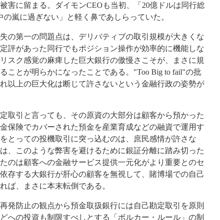
被害に留まる。ダイモン
CEO
も当初、「
20
億ドルは同行総
中の嵐に過ぎない」と軽く鼻であしらっていた。
失の第一の問題点は、デリバティブの取引規模が大きくな
定評があった同行でもポジション操作が効率的に機能しな
リスク感覚の麻痺した巨大銀行の傲慢さこそが、まさに規
ることが明らかになったことである。
"Too Big to fail"
の批
れ以上の巨大化は断じて許さないという金融行政の姿勢が
定取引と言っても、その原資の大部分は顧客から預かった
金保険でカバーされた預金を産業育成などの融資で運用す
をとっての投機取引に突っ込むのは、庶民感情が許さな
は、このような弊害を避けるために銀証分離に踏み切った
たのは顧客への金融サービス提供一元化がより重要とのセ
依存する大銀行が肝心の顧客を無視して、賭博場での自己
れば、まさに本末転倒である。
再発防止の観点から預金取扱銀行には自己勘定取引を原則
どへの投資も制限すべしとする「ボルカー・ルール」の制