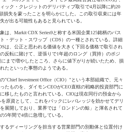
ィック・クレジットのデリバティブ取引で4月以降に約20
の巨額損失を蒙ったことを明らかにした。この取引収束には年
損失が出る可能性もあると見られている。
象は、
Markit CDX Series9
と称する米国企業
125
銘柄のバス
ト・デット・スワップ（
CDS
）の一種とされている。詳細
DS
は、公正と思われる価値を大きく下回る価格で取引され
の反転に賭けて、逆張りで
1
年超のロング（買持）のポジ
模にまで増やしたところ、さらに値下がりが続いたため、損
れたといった事態のようである。
の"
Chief Investment Office
（
CIO
）
"
という本部組織で、元々
あったものを、ダイモン
CEO
が
CEO
直轄の戦略的投資部門に
に移したものと言われている。
CIO
は現在同行の預金から
ルを原資として、これをバックにレバレッジを効かせてデリ
を展開しており、業界では「ロンドンの鯨」と渾名されて
の
5
年間で
4
倍に急増している。
するディーリングを担当する営業部門の別動体と位置付け