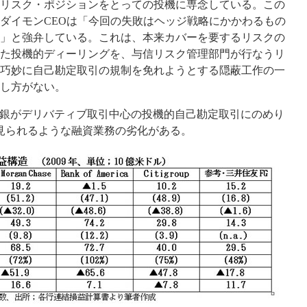
リスク・ポジションをとっての投機に専念している。この
ダイモン
CEO
は「今回の失敗はヘッジ戦略にかかわるもの
」と強弁している。これは、本来カバーを要するリスクの
た投機的ディーリングを、与信リスク管理部門が行なうリ
巧妙に自己勘定取引の規制を免れようとする隠蔽工作の一
し方がない。
銀がデリバティブ取引中心の投機的自己勘定取引にのめり
見られるような融資業務の劣化がある。