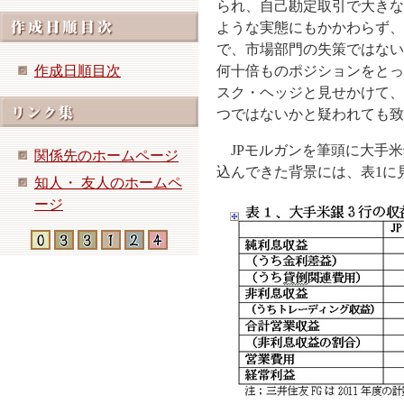
られ、自己勘定取引で大きな
ような実態にもかかわらず、
で、市場部門の失策ではない
作成日順目次
何十倍ものポジションをとっ
スク・ヘッジと見せかけて、
つではないかと疑われても致
JPモルガンを筆頭に大手米
関係先のホームページ
込んできた背景には、表
1
に
知人・ 友人のホームペ
ージ