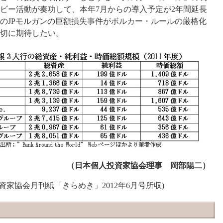
ビー活動が奏功して、本年7月からの導入予定が2年間延長
のJPモルガンの巨額損失事件がボルカー・ルールの厳格化
切に期待したい。
（
日本個人投資家協会理事
岡部陽二）
資家協会月刊紙「きらめき」
2012
年
6
月号所収
)