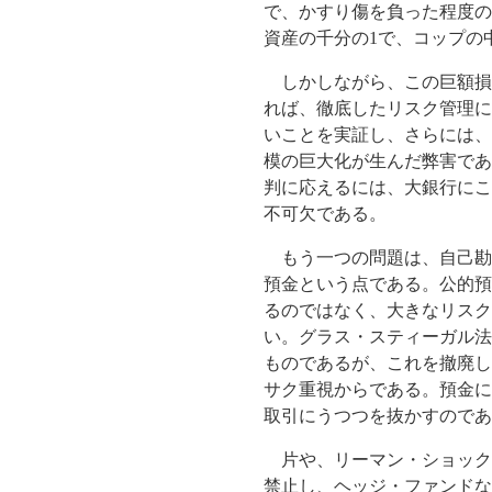
で、かすり傷を負った程度の
資産の千分の
1
で、コップの
しかしながら、この巨額損
れば、徹底したリスク管理に
いことを実証し、さらには、
模の巨大化が生んだ弊害であ
判に応えるには、大銀行にこ
不可欠である。
もう一つの問題は、自己勘
預金という点である。公的預
るのではなく、大きなリスク
い。グラス・スティーガル法
ものであるが、これを撤廃し
サク重視からである。預金に
取引にうつつを抜かすのであ
片や、リーマン・ショック
禁止し、ヘッジ・ファンドな