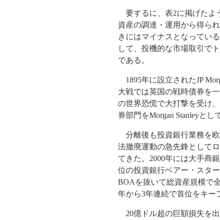
要するに、表2に掲げたよう
資産の調達・運用から得られ
きにはマイナスとなっている
して、投機的な市場取引でト
である。
1895年に設立されたJP Mo
大戦では英国の戦時債券を一
の世界恐慌で大打撃を受け、
券部門をMorgan Stanl
分離後も投資銀行業務を欧
法撤廃運動の急先鋒としてロ
てきた。2000年には大手商
位の投資銀行ベアー・スター
BOAを抜いて総資産規模で
年から3年連続で首位をキー
20億ドル超の巨額損失を出