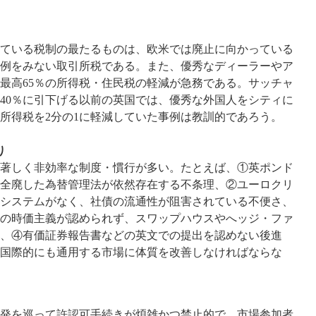
ている税制の最たるものは、欧米では廃止に向かっている
例をみない取引所税である。また、優秀なディーラーやア
最高65％の所得税・住民税の軽減が急務である。サッチャ
40％に引下げる以前の英国では、優秀な外国人をシティに
所得税を2分の1に軽減していた事例は教訓的であろう。
り
著しく非効率な制度・慣行が多い。たとえば、①英ポンド
年に全廃した為替管理法が依然存在する不条理、②ユーロクリ
システムがなく、社債の流通性が阻害されている不便さ、
の時価主義が認められず、スワップハウスやへッジ・ファ
、④有価証券報告書などの英文での提出を認めない後進
国際的にも通用する市場に体質を改善しなければならな
発を巡って許認可手続きが煩雑かつ禁止的で、市場参加者