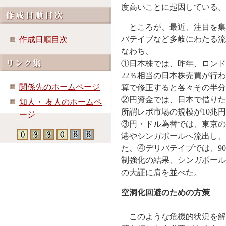
度高いことに起因している。
ところが、最近、注目を集
バテイブなど多岐にわたる流
作成日順目次
なわち、
①日本株では、昨年、ロンド
22％相当の日本株売買が行
関係先のホームページ
算で修正すると各々その半分
②円資金では、日本で借りた
知人・ 友人のホームペ
所謂レポ市場の規模が10兆
ージ
③円・ドル為替では、東京の
港やシンガポールへ流出し、
た、④デリバテイブでは、9
制強化の結果、シンガポール
の大証に肩を並べた。
空洞化回避のための方策
このような危機的状況を解