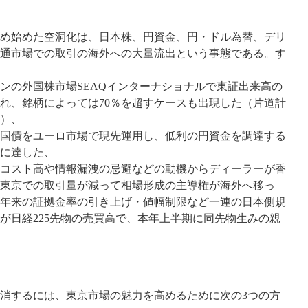
め始めた空洞化は、日本株、円資金、円・ドル為替、デリ
通市場での取引の海外への大量流出という事態である。す
ンの外国株市場SEAQインターナショナルで東証出来高の
われ、銘柄によっては70％を超すケースも出現した（片道計
）、
国債をユーロ市場で現先運用し、低利の円資金を調達する
円に達した、
コスト高や情報漏洩の忌避などの動機からディーラーが香
東京での取引量が減って相場形成の主導権が海外へ移っ
0年来の証拠金率の引き上げ・値幅制限など一連の日本側規
が日経225先物の売買高で、本年上半期に同先物生みの親
消するには、東京市場の魅力を高めるために次の3つの方