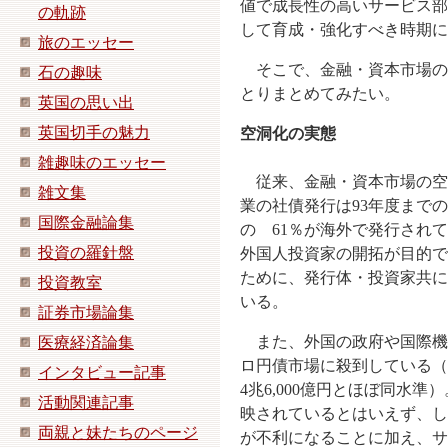
値で成長性の高いサービス部
の軌跡
して育成・強化すべき時期に
旅のエッセー
そこで、金融・資本市場の
石の趣味
とりまとめてみたい。
英国の思い出
英国切手の魅力
空洞化の実態
雑趣味のエッセー
従来、金融・資本市場の空
雑文集
業の社債発行は93年度まで
国際金融論集
の 61％が海外で発行され
投資の羅針盤
外国人投資家の開拓が目的で
ために、発行体・投資家共に
投資教室
いる。
証券市場論集
また、外国の政府や国際機
医療経済論集
ロ円債市場に殺到している（
インタビュー記事
4兆6,000億円とほぼ同水
活動関連記事
映されているとはいえず、し
両親と妹たちのページ
が不利になることに加え、サ