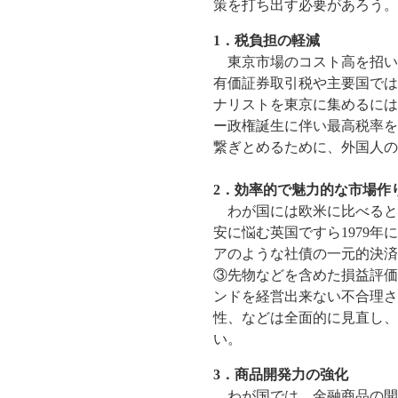
策を打ち出す必要があろう。
1
．税負担の軽減
東京市場のコスト高を招い
有価証券取引税や主要国では
ナリストを東京に集めるには
ー政権誕生に伴い最高税率を
繋ぎとめるために、外国人の
2．効率的で魅力的な市場作
わが国には欧米に比べると
安に悩む英国ですら1979
アのような社債の一元的決済
③先物などを含めた損益評価
ンドを経営出来ない不合理さ
性、などは全面的に見直し、
い。
3
．商品開発力の強化
わが国では、金融商品の開