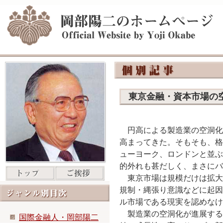
東京金融・資本市
円高による製造業の空洞化
高まってきた。そもそも、格
ューヨーク、ロンドンと並ぶ
的外れも甚だしく、まさにバ
東京市場は規模だけは拡大
規制・縄張り意識などに起因
ル市場である現実を認めなけ
製造業の空洞化が進展する
国際金融人・岡部陽二