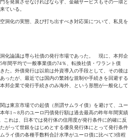
門を発展させなければならず、金融サービスもその一環と
来ている。
空洞化の実態、及び打ち出すべき対応策について、私見を
洞化論議は専ら社債の発行市場であった。 現に、本邦企
の5年間平均で一般事業債の74％、転換社債・ワラント債
てきた。外債発行は以前は外資導入の手段として、その後は
あったが、最近では国内の繁雑な規制や手続きを回避する
本邦企業で発行手続きのみ海外、という形態が一般化して
関は東京市場での起債（所謂サムライ債）を避けて、ユー
本年1～8月のユーロ円債発行額は過去最高の昨年年間実績
準）。これは、日本では発行体の信用度が発行条件に的確に反
たがって世銀をはじめとする優良発行体にとって発行条件
ムライ債の各種手数料合計水準がユーロ債に比べて3倍程