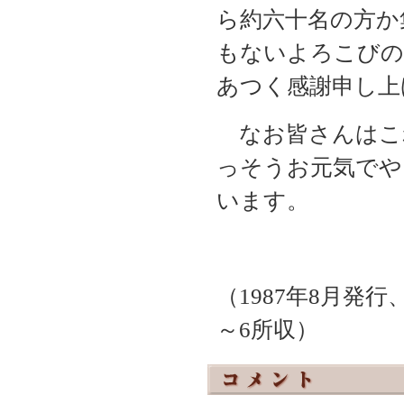
ら約六十名の方か
もないよろこびの
あつく感謝申し上
なお皆さんはこ
っそうお元気でや
います。
（
1987
年
8
月発行
～
6
所収）