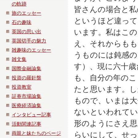
の軌跡
皆さんの場合と私
旅のエッセー
というほど違って
石の趣味
います。私はこの
英国の思い出
英国切手の魅力
え、それからもも
雑趣味のエッセー
うものには鈍感の
雑文集
す）、現に六十歳
国際金融論集
も、自分の年のこ
投資の羅針盤
投資教室
たと思います。し
証券市場論集
もので、いまは大
医療経済論集
ないといわれてい
インタビュー記事
形のようにさえ思わ
活動関連記事
両親と妹たちのページ
らいにして、せっ